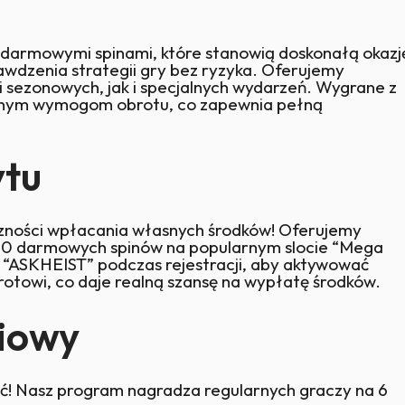
 darmowymi spinami, które stanowią doskonałą okazj
awdzenia strategii gry bez ryzyka. Oferujemy
sezonowych, jak i specjalnych wydarzeń. Wygrane z
onym wymogom obrotu, co zapewnia pełną
ytu
czności wpłacania własnych środków! Oferujemy
k 50 darmowych spinów na popularnym slocie “Mega
 “ASKHEIST” podczas rejestracji, aby aktywować
towi, co daje realną szansę na wypłatę środków.
ciowy
ć! Nasz program nagradza regularnych graczy na 6