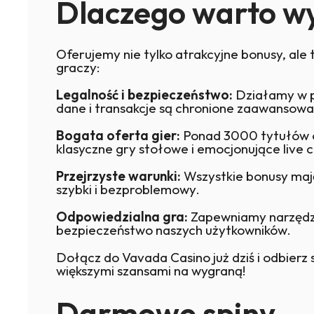
Dlaczego warto w
Oferujemy nie tylko atrakcyjne bonusy, al
graczy:
Legalność i bezpieczeństwo:
Działamy w pe
dane i transakcje są chronione zaawansowa
Bogata oferta gier:
Ponad 3000 tytułów o
klasyczne gry stołowe i emocjonujące live c
Przejrzyste warunki:
Wszystkie bonusy mają
szybki i bezproblemowy.
Odpowiedzialna gra:
Zapewniamy narzędzia
bezpieczeństwo naszych użytkowników.
Dołącz do Vavada Casino już dziś i odbierz 
większymi szansami na wygraną!
Darmowe spiny