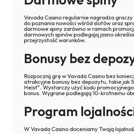
Vavada Casino regularnie nagradza graczy
do poznania nowości wśród slotów oraz spr
darmowe spiny zarówno w ramach promocji 
darmowych spinów podlegają jasno określ
przejrzystość warunków.
Bonusy bez depoz
Rozpocznij grę w Vavada Casino bez konie
atrakcyjne bonusy bez depozytu, takie ja
Heist”. Wystarczy użyć kodu promocyjnego
bonus. Wygrane podlegają 10-krotnemu obro
Program lojalnoś
W Vavada Casino doceniamy Twoją lojalnoś