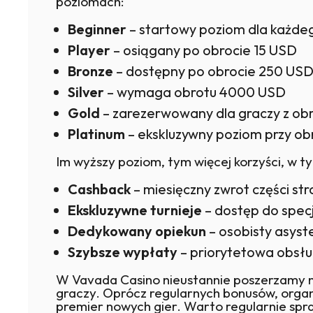
poziomach:
Beginner
– startowy poziom dla każd
Player
– osiągany po obrocie 15 USD
Bronze
– dostępny po obrocie 250 US
Silver
– wymaga obrotu 4000 USD
Gold
– zarezerwowany dla graczy z o
Platinum
– ekskluzywny poziom przy o
Im wyższy poziom, tym więcej korzyści, w t
Cashback
– miesięczny zwrot części st
Ekskluzywne turnieje
– dostęp do spec
Dedykowany opiekun
– osobisty asyst
Szybsze wypłaty
– priorytetowa obsł
W Vavada Casino nieustannie poszerzamy n
graczy. Oprócz regularnych bonusów, organi
premier nowych gier. Warto regularnie spr