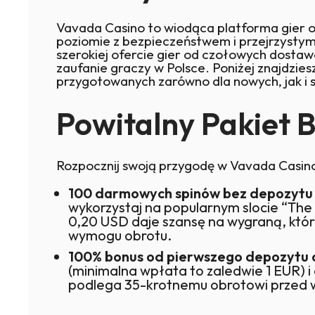
Vavada Casino to wiodąca platforma gier o
poziomie z bezpieczeństwem i przejrzystymi
szerokiej ofercie gier od czołowych dost
zaufanie graczy w Polsce. Poniżej znajdzie
przygotowanych zarówno dla nowych, jak i 
Powitalny Pakiet
Rozpocznij swoją przygodę w Vavada Casino
100 darmowych spinów bez depozytu
wykorzystaj na popularnym slocie “The
0,20 USD daje szansę na wygraną, któ
wymogu obrotu.
100% bonus od pierwszego depozytu
(minimalna wpłata to zaledwie 1 EUR) i 
podlega 35-krotnemu obrotowi przed 