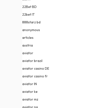
22Bet BD
22bet IT
888starz bd
anonymous
articles
austria
aviator
aviator brazil
aviator casino DE
aviator casino fr
aviator IN
aviator ke
b
aviator mz
aviator ng