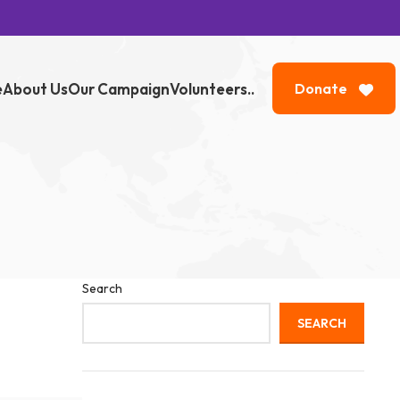
e
About Us
Our Campaign
Volunteers
.
.
Donate
Search
SEARCH