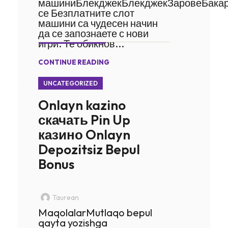
машиниБлекджекБлекджекЗаровеБака
се Безплатните слот
машини са чудесен начин
да се запознаете с нови
игри. Те обикнов...
CONTINUE READING
UNCATEGORIZED
Onlayn kazino
скачать Pin Up
казино Onlayn
Depozitsiz Bepul
Bonus
Taurean
MaqolalarMutlaqo bepul
qayta yozishga