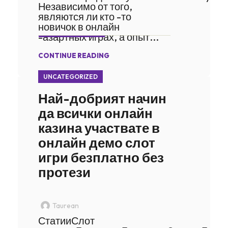
Независимо от того,
являются ли кто -то
новичок в онлайн
-азартных играх, а опыт...
CONTINUE READING
UNCATEGORIZED
Най-добрият начин
да всички онлайн
казина участвате в
онлайн демо слот
игри безплатно без
протези
Taurean
СтатииСлот