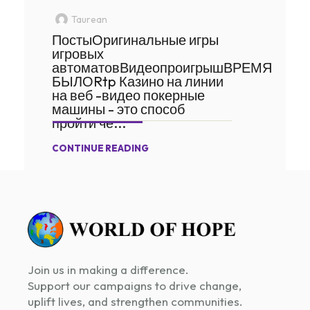
Taurean
ПостыОригинальные игры
игровых
автоматовВидеопроигрышВРЕМЯ
БЫЛОRtp Казино на линии
на веб -видео покерные
машины - это способ
пройти че...
CONTINUE READING
Join us in making a difference.
Support our campaigns to drive change,
uplift lives, and strengthen communities.