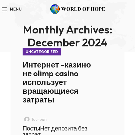
MENU
Monthly Archives:
December 2024
UNCATEGORIZED
Интернет -казино
не olimp casino
использует
вращающиеся
затраты
Taurean
ПостыНет депозита без
затрат