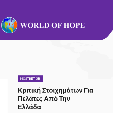
MOSTBET GR
Κριτική Στοιχημάτων Για
Πελάτες Από Την
Ελλάδα