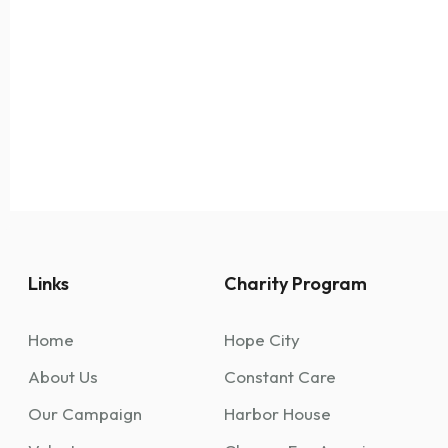
Links
Charity Program
Home
Hope City
About Us
Constant Care
Our Campaign
Harbor House