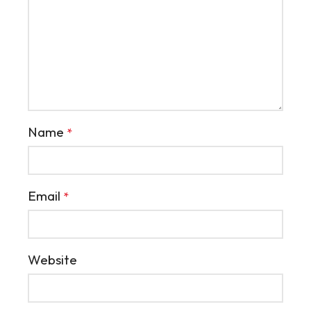
Name
*
Email
*
.nicotoss_Английский
Website