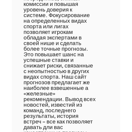
комиссии и повышая
уровень доверия к
системе. Фокусирование
на определенных видах
спорта или лигах
позволяет игрокам
обладая экспертами в
своей нише и сделать
более точные прогнозы.
Это повышает шанс на
успешные ставки и
снижает риски, связанные
с неопытностью в других
видах спорта. Наш сайт
прогнозов предлагает же
наиболее взвешенные а
«железные»
рекомендации. Вывод всех
новостей, известий из
команд, последнего
результаты, история
встреч – все как позволяет
давать дли вас