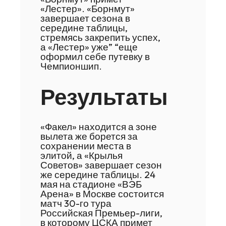
«Лестер». «Борнмут»
завершает сезона в
середине таблицы,
стремясь закрепить успех,
а «Лестер» уже” “еще
оформил себе путевку в
Чемпионшип.
Результаты
«Факел» находится а зоне
вылета же борется за
сохранении места в
элитой, а «Крылья
Советов» завершает сезон
же середине таблицы. 24
мая на стадионе «ВЭБ
Арена» в Москве состоится
матч 30-го тура
Российская Премьер-лиги,
в которому ЦСКА примет