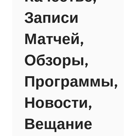
Записи
Матчей,
Обзоры,
Программы,
Новости,
Вещание