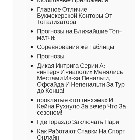
Главное Отличие
Букмекерской Конторы От
Тотализатора
Прогнозы на Ближайшие Топ-
матчи:
Соревнования же Таблицы
Прогнозы
Дикая Интрига Серии А:
«интер» И «наполи» Менялись
Местами Из-за Пенальти,
Офсайда И Непенальти За Тур
до Конца!
проклятые «тоттенхэма» И
Кейна Рухнуло За вечер Что За
сезоном!
Где гораздо Заключать Пари
Как Работают Ставки На Спорт
Онлайн