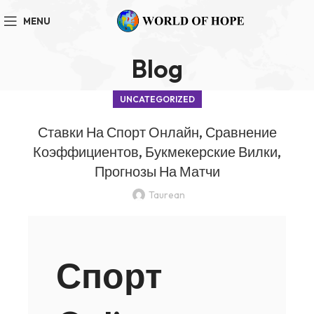
MENU
Blog
UNCATEGORIZED
Ставки На Спорт Онлайн, Сравнение
Коэффициентов, Букмекерские Вилки,
Прогнозы На Матчи
Taurean
Спорт