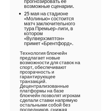
прогнозировать ее
возможные сценарии.
25 мая на стадионе
«Молинью» состоится
матч заключительного
тура Премьер-лиги, в
котором
«Вулверхэмптон»
примет «Брентфорд».
Технология блокчейн
предлагает новые
возможности для ставок на
спорт, обеспечивают
прозрачность и
гарантирующее
транзакций.
Децентрализованные
платформы на базе
блокчейн позволят игрокам
сделали ставки напрямую
остальными собой без
посредников, снижая