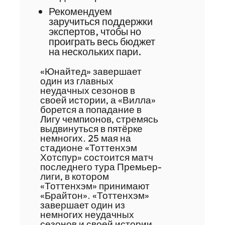
Рекомендуем
заручиться поддержки
экспертов, чтобы но
проиграть весь бюджет
на нескольких пари.
«Юнайтед» завершает
один из главных
неудачных сезонов в
своей истории, а «Вилла»
борется а попадание в
Лигу чемпионов, стремясь
выдвинуться в пятёрке
немногих. 25 мая на
стадионе «Тоттенхэм
Хотспур» состоится матч
последнего тура Премьер-
лиги, в котором
«Тоттенхэм» принимают
«Брайтон». «Тоттенхэм»
завершает один из
немногих неудачных
сезонов и своей истории,