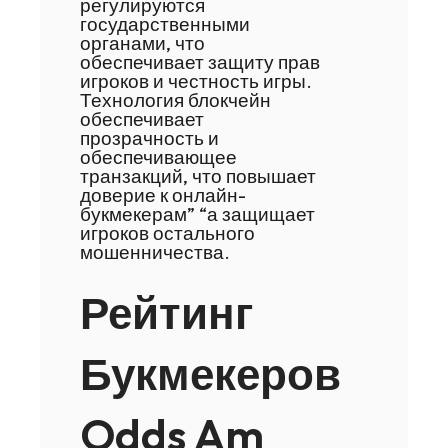
регулируются
государственными
органами, что
обеспечивает защиту прав
игроков и честность игры.
Технология блокчейн
обеспечивает
прозрачность и
обеспечивающее
транзакций, что повышает
доверие к онлайн-
букмекерам” “а защищает
игроков остального
мошенничества.
Рейтинг
Букмекеров
Odds Am