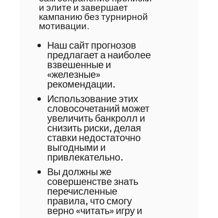
и элите и завершает
кампанию без турнирной
мотивации.
Наш сайт прогнозов
предлагает а наиболее
взвешенные и
«железные»
рекомендации.
Использование этих
словосочетаний может
увеличить банкролл и
снизить риски, делая
ставки недостаточно
выгодными и
привлекательно.
Вы должны же
совершенстве знать
перечисленные
правила, что смогу
верно «читать» игру и