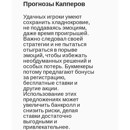
Прогнозы Капперов
Удачных игроки умеют
сохранить хладнокровие,
не поддаваясь эмоциям,
даже время проигрышей.
Важно следовал своей
стратегии и не пытаться
отыграться в порыве
эмоций, чтобы избежать
необдуманных решений и
особых потерь. Букмекеры
потому предлагают бонусы
за регистрацию,
бесплатные ставки и
другие акции.
Использование этих
предложениях может
увеличить банкролл и
снизить риски, делая
ставки достаточно
выгодными и
привлекательнее.