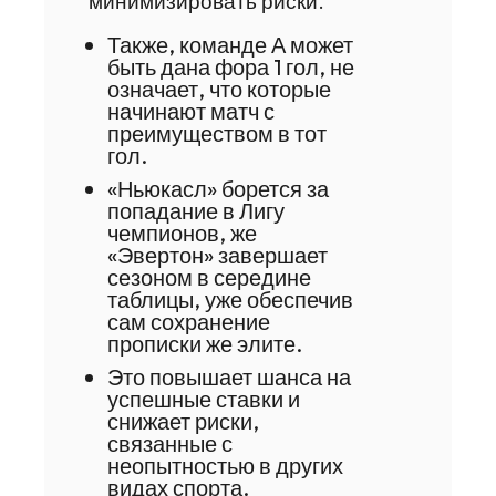
минимизировать риски.
Также, команде А может
быть дана фора 1 гол, не
означает, что которые
начинают матч с
преимуществом в тот
гол.
«Ньюкасл» борется за
попадание в Лигу
чемпионов, же
«Эвертон» завершает
сезоном в середине
таблицы, уже обеспечив
сам сохранение
прописки же элите.
Это повышает шанса на
успешные ставки и
снижает риски,
связанные с
неопытностью в других
видах спорта.