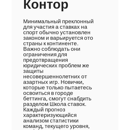
Контор
Минимальный преклонный
для участия а ставках на
спорт обычно установлен
законом и варьируется ото
страны к континенте.
Важно соблюдать они
ограничения для
предотвращения
юридических проблем же
защиты
несовершеннолетних от
азартных игр. Новички,
.nicotoss_Английский
которые только пытаетесь
освоиться в городе
беттинга, смогут снабдить
разделом Школа ставок.
Каждый прогноз
характеризующийся
анализом статистики
команд, текущего уровня,