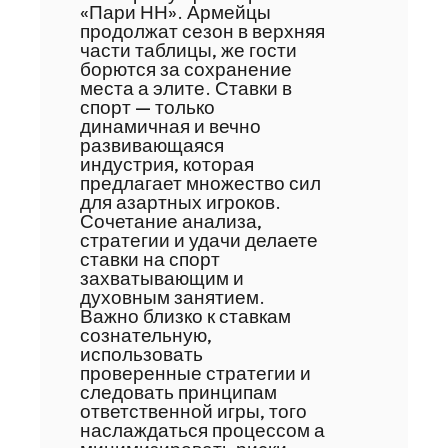
«Пари НН». Армейцы
продолжат сезон в верхняя
части таблицы, же гости
борются за сохранение
места а элите. Ставки в
спорт — только
динамичная и вечно
развивающаяся
индустрия, которая
предлагает множество сил
для азартных игроков.
Сочетание анализа,
стратегии и удачи делаете
ставки на спорт
захватывающим и
духовным занятием.
Важно близко к ставкам
сознательную,
использовать
проверенные стратегии и
следовать принципам
ответственной игры, того
наслаждаться процессом а