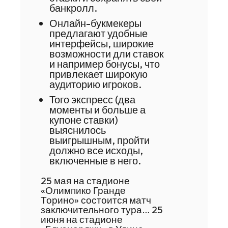
банкролл.
Онлайн-букмекеры
предлагают удобные
интерфейсы, широкие
возможности дли ставок
и например бонусы, что
привлекает широкую
аудиторию игроков.
Того экспресс (два
моменты и больше а
купоне ставки)
выяснилось
выигрышным, пройти
должно все исходы,
включенные в него.
25 мая на стадионе
«Олимпико Гранде
Торино» состоится матч
заключительного тура… 25
июня на стадионе