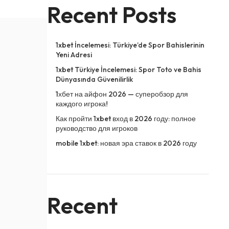
Recent Posts
1xbet İncelemesi: Türkiye’de Spor Bahislerinin
Yeni Adresi
1xbet Türkiye İncelemesi: Spor Toto ve Bahis
Dünyasında Güvenilirlik
1хбет на айфон 2026 — суперобзор для
каждого игрока!
Как пройти 1xbet вход в 2026 году: полное
руководство для игроков
mobile 1xbet: новая эра ставок в 2026 году
Recent