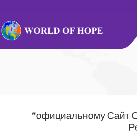
“официальному Сайт О
Р