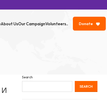
e
About Us
Our Campaign
Volunteers
.
.
Donate
Search
SEARCH
 И