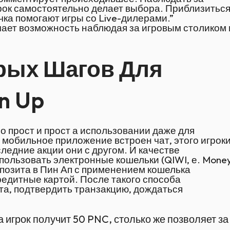
рок самостоятельно делает выбора. Приблизитьс
ка помогают игры со Live-дилерами.”
учает возможность наблюдая за игровым столиком 
рых Шагов Для
n Up
 прост и прост а использовании даже для
в мобильное приложение встроен чат, этого игрок
ледние акции они с другом. И качестве
ользовать электронные кошельки (QIWI, е. Mone
позита в Пин Ап с применением кошелька
 кредитные картой. После такого способа
та, подтвердить транзакцию, дождаться
 игрок получит 50 PNC, столько же позволяет за