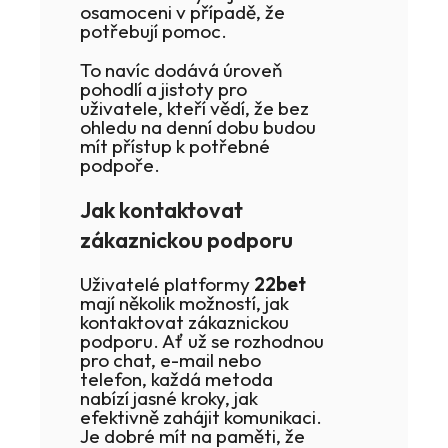
osamoceni v případě, že
potřebují pomoc.
To navíc dodává úroveň
pohodlí a jistoty pro
uživatele, kteří vědí, že bez
ohledu na denní dobu budou
mít přístup k potřebné
podpoře.
Jak kontaktovat
zákaznickou podporu
Uživatelé platformy
22bet
mají několik možností, jak
kontaktovat zákaznickou
podporu. Ať už se rozhodnou
pro chat, e-mail nebo
telefon, každá metoda
nabízí jasné kroky, jak
efektivně zahájit komunikaci.
Je dobré mít na paměti, že