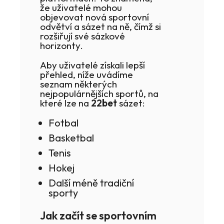
že uživatelé mohou
objevovat nová sportovní
odvětví a sázet na ně, čímž si
rozšiřují své sázkové
horizonty.
Aby uživatelé získali lepší
přehled, níže uvádíme
seznam některých
nejpopulárnějších sportů, na
které lze na
22bet
sázet:
Fotbal
Basketbal
Tenis
Hokej
Další méně tradiční
sporty
Jak začít se sportovním