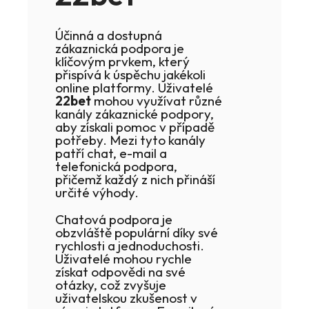
Účinná a dostupná
zákaznická podpora je
klíčovým prvkem, který
přispívá k úspěchu jakékoli
online platformy. Uživatelé
22bet
mohou využívat různé
kanály zákaznické podpory,
aby získali pomoc v případě
potřeby. Mezi tyto kanály
patří chat, e-mail a
telefonická podpora,
přičemž každý z nich přináší
určité výhody.
Chatová podpora je
obzvláště populární díky své
rychlosti a jednoduchosti.
Uživatelé mohou rychle
získat odpovědi na své
otázky, což zvyšuje
uživatelskou zkušenost v