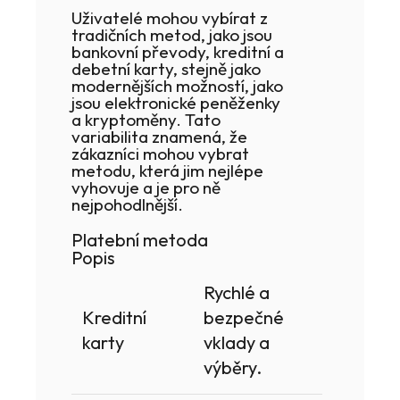
Uživatelé mohou vybírat z
tradičních metod, jako jsou
bankovní převody, kreditní a
debetní karty, stejně jako
modernějších možností, jako
jsou elektronické peněženky
a kryptoměny. Tato
variabilita znamená, že
zákazníci mohou vybrat
metodu, která jim nejlépe
vyhovuje a je pro ně
nejpohodlnější.
Platební metoda
Popis
Rychlé a
Kreditní
bezpečné
karty
vklady a
výběry.