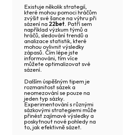
Existuje několik strategií,
které mohou pomoci hráčům
zvýšit své šance na výhru při
sázení na
22bet
. Patří sem
například výzkum týmů a
hráčů, sledování trendů a
analizace statistik, které
mohou ovlivnit výsledky
zápasů. Čím lépe jste
informováni, tím více
můžete optimalizovat své
sázení.
Dalším úspěšným tipem je
rozmanitost sázek a
neomezování se pouze na
jeden typ sázky.
Experimentování s různými
sázkovými strategiemi může
přinést zajímavé výsledky a
poskytnout nové pohledy na
to, jak efektivně sázet.