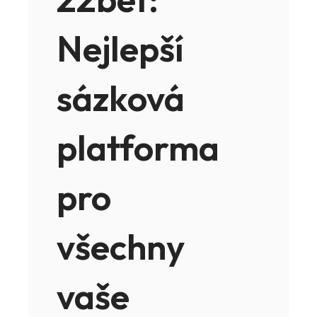
Nejlepší
sázková
platforma
pro
všechny
vaše