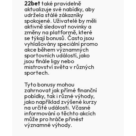
22bet
také pravidelně
aktualizuje své nabídky, aby
udržela stálé zákazníky
spokojené. Uživatelé by měli
aktivně sledovat novinky a
změny na platformě, které
se týkají bonusů. Často jsou
vyhlašovány speciální promo
akce během významných
sportovních událostí, jako
jsou finále ligy nebo
mistrovství světa v různých
sportech.
Tyto bonusy mohou
zahrnovat jak přímé finanční
pobídky, tak i různé výhody,
jako například zvýšené kurzy
na určité události. Včasné
informování o těchto akcích
může pro hráče přinést
významné výhody.