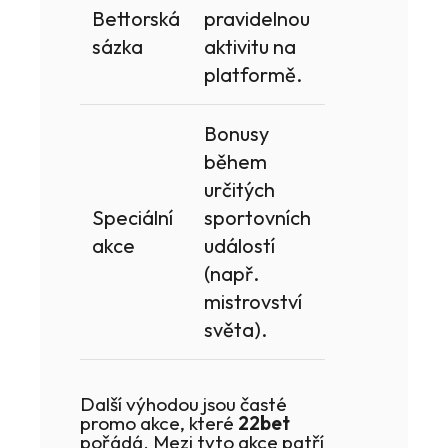
Bettorská
pravidelnou
sázka
aktivitu na
platformě.
Bonusy
během
určitých
Speciální
sportovních
akce
událostí
(např.
mistrovství
světa).
Další výhodou jsou časté
promo akce, které
22bet
pořádá. Mezi tyto akce patří