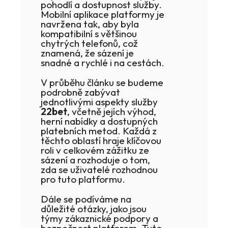
pohodlí a dostupnost služby.
Mobilní aplikace platformy je
navržena tak, aby byla
kompatibilní s většinou
chytrých telefonů, což
znamená, že sázení je
snadné a rychlé i na cestách.
V průběhu článku se budeme
podrobně zabývat
jednotlivými aspekty služby
22bet
, včetně jejích výhod,
herní nabídky a dostupných
platebních metod. Každá z
těchto oblastí hraje klíčovou
roli v celkovém zážitku ze
sázení a rozhoduje o tom,
zda se uživatelé rozhodnou
pro tuto platformu.
Dále se podíváme na
důležité otázky, jako jsou
týmy zákaznické podpory a