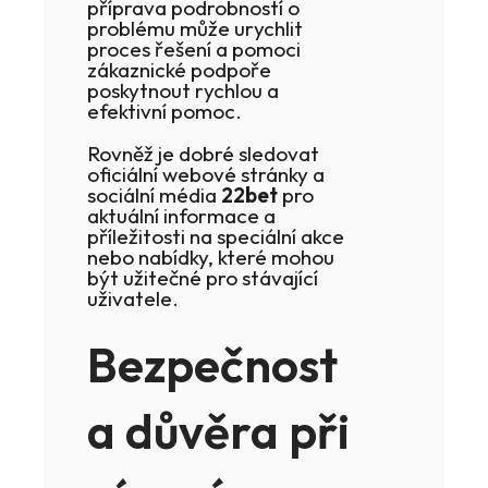
příprava podrobností o
problému může urychlit
proces řešení a pomoci
zákaznické podpoře
poskytnout rychlou a
efektivní pomoc.
Rovněž je dobré sledovat
oficiální webové stránky a
sociální média
22bet
pro
aktuální informace a
příležitosti na speciální akce
nebo nabídky, které mohou
být užitečné pro stávající
uživatele.
Bezpečnost
a důvěra při