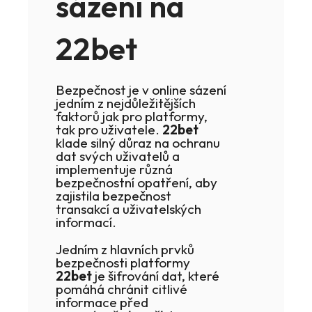
sázení na
22bet
Bezpečnost je v online sázení
jedním z nejdůležitějších
faktorů jak pro platformy,
tak pro uživatele.
22bet
klade silný důraz na ochranu
dat svých uživatelů a
implementuje různá
bezpečnostní opatření, aby
zajistila bezpečnost
transakcí a uživatelských
informací.
Jedním z hlavních prvků
bezpečnosti platformy
22bet
je šifrování dat, které
pomáhá chránit citlivé
informace před