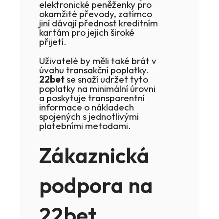
elektronické peněženky pro
okamžité převody, zatímco
jiní dávají přednost kreditním
kartám pro jejich široké
přijetí.
Uživatelé by měli také brát v
úvahu transakční poplatky.
22bet
se snaží udržet tyto
poplatky na minimální úrovni
a poskytuje transparentní
informace o nákladech
spojených s jednotlivými
platebními metodami.
Zákaznická
podpora na
22bet