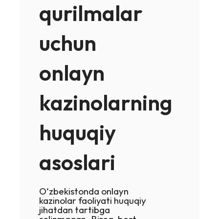
qurilmalar
uchun
onlayn
kazinolarning
huquqiy
asoslari
O‘zbekistonda onlayn
kazinolar faoliyati huquqiy
jihatdan tartibga