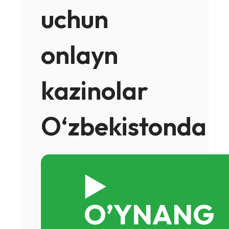
uchun
onlayn
kazinolar
O‘zbekistonda
▶️
O’YNANG