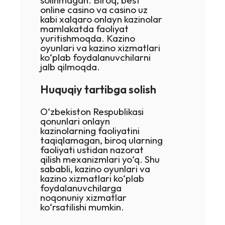
solinmagan. Biroq, best
online casino va casino uz
kabi xalqaro onlayn kazinolar
mamlakatda faoliyat
yuritishmoqda. Kazino
oyunlari va kazino xizmatlari
ko‘plab foydalanuvchilarni
jalb qilmoqda.
Huquqiy tartibga solish
O‘zbekiston Respublikasi
qonunlari onlayn
kazinolarning faoliyatini
taqiqlamagan, biroq ularning
faoliyati ustidan nazorat
qilish mexanizmlari yo‘q. Shu
sababli, kazino oyunlari va
kazino xizmatlari ko‘plab
foydalanuvchilarga
noqonuniy xizmatlar
ko‘rsatilishi mumkin.