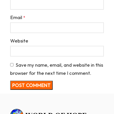
Email
*
Website
Save my name, email, and website in this
browser for the next time I comment.