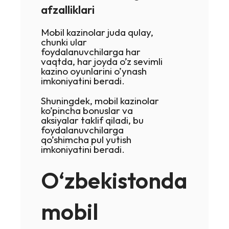
afzalliklari
Mobil kazinolar juda qulay,
chunki ular
foydalanuvchilarga har
vaqtda, har joyda o’z sevimli
kazino oyunlarini o’ynash
imkoniyatini beradi.
Shuningdek, mobil kazinolar
ko’pincha bonuslar va
aksiyalar taklif qiladi, bu
foydalanuvchilarga
qo’shimcha pul yutish
imkoniyatini beradi.
O‘zbekistonda
mobil