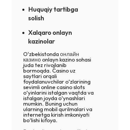
Huquqiy tartibga
solish
Xalqaro onlayn
kazinolar
O‘zbekistonda
онлайн
казино
onlayn kazino sohasi
juda tez rivojlanib
bormoqda. Casino uz
saytlari orqali
foydalanuvchilar o‘zlarining
sevimli online casino slots
o‘yinlarini istalgan vaqtda va
istalgan joyda o‘ynashlari
mumkin. Buning uchun
ularning mobil qurilmalari va
internetga kirish imkoniyati
bo‘lishi kifoya.