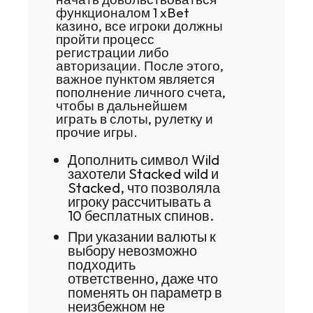
функционалом 1 xBet
казино, все игроки должны
пройти процесс
регистрации либо
авторизации. После этого,
важное пунктом является
пополнение личного счета,
чтобы в дальнейшем
играть в слоты, рулетку и
прочие игры.
Дополнить символ Wild
захотели Stacked wild и
Stacked, что позволяла
игроку рассчитывать а
10 бесплатных спинов.
При указании валюты к
выбору невозможно
подходить
ответственно, даже что
поменять он параметр в
неизбежном не