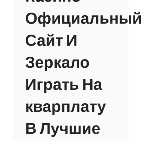
Официальны
Сайт И
Зеркало ️
Играть На
кварплату
В Лучшие