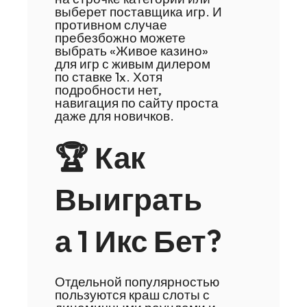
выберет поставщика игр. И
противном случае
пребезбожно можете
выбрать «Живое казино»
для игр с живым дилером
по ставке 1x. Хотя
подробности нет,
навигация по сайту проста
даже для новичков.
🏆 Как
Выиграть
а 1 Икс Бет?
Отдельной популярностью
пользуются краш слоты с