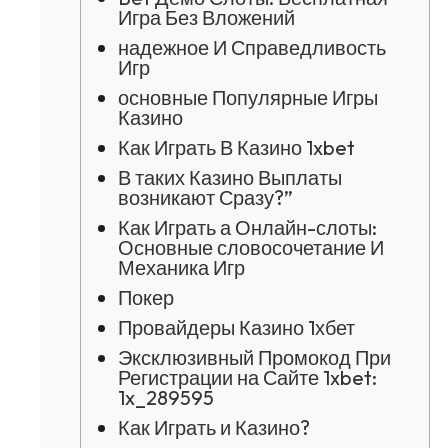
Игра Без Вложений
надежное И Справедливость
Игр
основные Популярные Игры
Казино
Как Играть В Казино 1xbet
В таких Казино Выплаты
возникают Сразу?”
Как Играть а Онлайн-слоты:
Основные словосочетание И
Механика Игр
Покер
Провайдеры Казино 1хбет
Эксклюзивный Промокод При
Регистрации на Сайте 1xbet:
1x_289595
Как Играть и Казино?