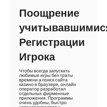
Поощрение
учитывавшимис
Регистрации
Игрока
Чтобы всегда запускать
любимые игры без траты
времени а поиск сайта
казино в браузере, онлайн
оператор разработал
отдельных фирменные
приложения. Программы
очень удобны, быстро