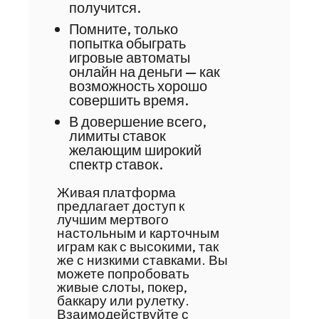
получится.
Помните, только
попытка обыграть
игровые автоматы
онлайн на деньги — как
возможность хорошо
совершить время.
В довершение всего,
лимиты ставок
желающим широкий
спектр ставок.
Живая платформа
предлагает доступ к
.nicotoss_Английский
лучшим мертвого
настольным и карточным
играм как с высокими, так
же с низкими ставками. Вы
можете попробовать
живые слоты, покер,
баккару или рулетку.
Взаимодействуйте с