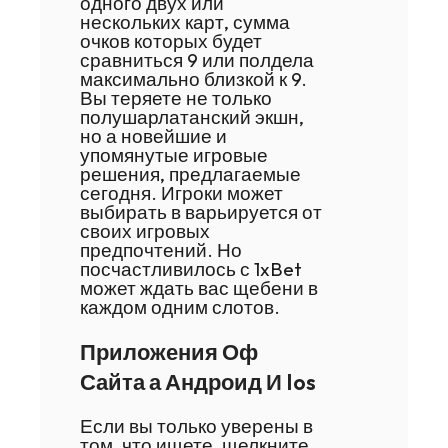
одного двух или
нескольких карт, сумма
очков которых будет
сравниться 9 или полдела
максимально близкой к 9.
Вы теряете не только
полушарлатанский экшн,
но а новейшие и
упомянутые игровые
решения, предлагаемые
сегодня. Игроки может
выбирать в варьируется от
своих игровых
предпочтений. Но
посчастливилось с 1xBet
может ждать вас щебени в
каждом одним слотов.
Приложения Оф
Сайта а Андроид И Ios
Если вы только уверены в
том, что ищете, щелкните