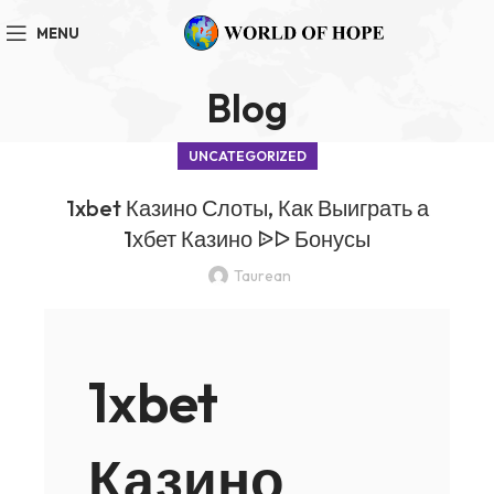
MENU
Blog
UNCATEGORIZED
1xbet Казино Слоты, Как Выиграть а
1хбет Казино ᐉᐅ Бонусы
Taurean
1xbet
Казино