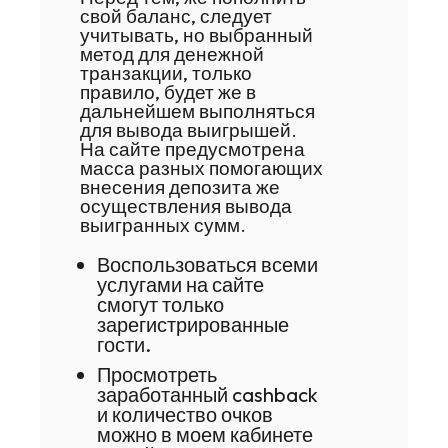
свой баланс, следует
учитывать, но выбранный
метод для денежной
транзакции, только
правило, будет же в
дальнейшем выполняться
для вывода выигрышей.
На сайте предусмотрена
масса разных помогающих
внесения депозита же
осуществления вывода
выигранных сумм.
Воспользоваться всеми
услугами на сайте
смогут только
зарегистрированные
гости.
Просмотреть
заработанный cashback
и количество очков
можно в моем кабинете